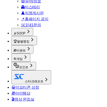
😄
유머/정보
👻
미스테리
👤
익명게시판
📌
홈페이지 공지
✉️
1대1문의
📡
SOOP
🏆
별별랭킹
🎁
이벤트
🎯
게임
포인트
스타크래프트
😀
이모티콘 상점
🎁
아이템샵
🎬
영상 편집실