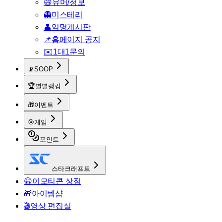
😄
유머/정보
👻
미스테리
👤
익명게시판
📌
홈페이지 공지
✉️
1대1문의
📡
SOOP
🏆
별별랭킹
🎁
이벤트
🎯
게임
포인트
스타크래프트
😀
이모티콘 상점
🎁
아이템샵
🎬
영상 편집실