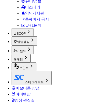
😄
유머/정보
👻
미스테리
👤
익명게시판
📌
홈페이지 공지
✉️
1대1문의
📡
SOOP
🏆
별별랭킹
🎁
이벤트
🎯
게임
포인트
스타크래프트
😀
이모티콘 상점
🎁
아이템샵
🎬
영상 편집실