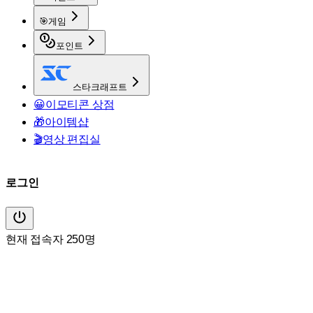
🎯
게임
포인트
스타크래프트
😀
이모티콘 상점
🎁
아이템샵
🎬
영상 편집실
로그인
현재 접속자 250명