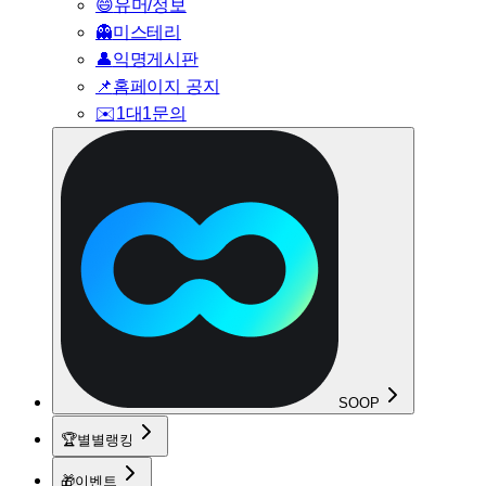
😄
유머/정보
👻
미스테리
👤
익명게시판
📌
홈페이지 공지
✉️
1대1문의
SOOP
🏆
별별랭킹
🎁
이벤트