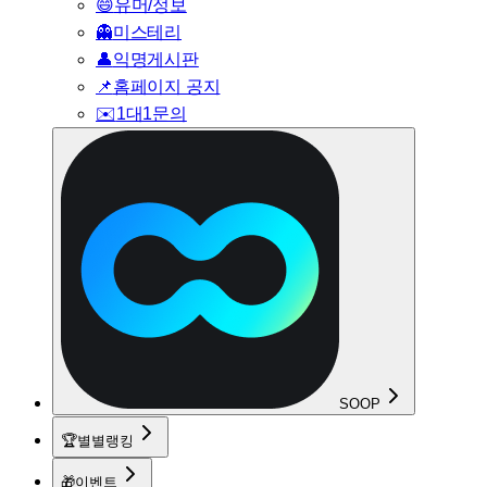
😄
유머/정보
👻
미스테리
👤
익명게시판
📌
홈페이지 공지
✉️
1대1문의
SOOP
🏆
별별랭킹
🎁
이벤트