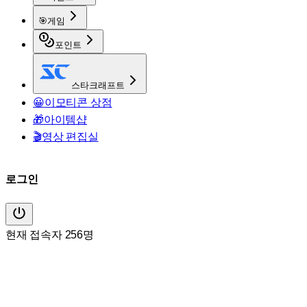
🎯
게임
포인트
스타크래프트
😀
이모티콘 상점
🎁
아이템샵
🎬
영상 편집실
로그인
현재 접속자 256명