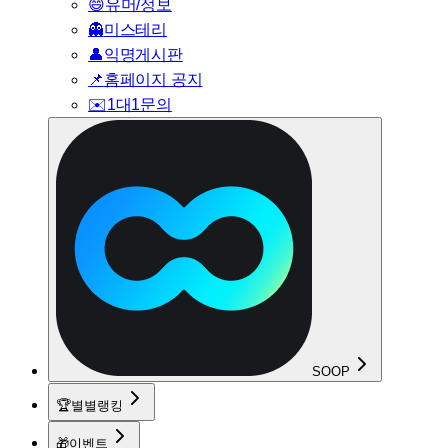
😄
유머/정보
👻
미스테리
👤
익명게시판
📌
홈페이지 공지
✉️
1대1문의
SOOP
🏆
별별랭킹
🎁
이벤트