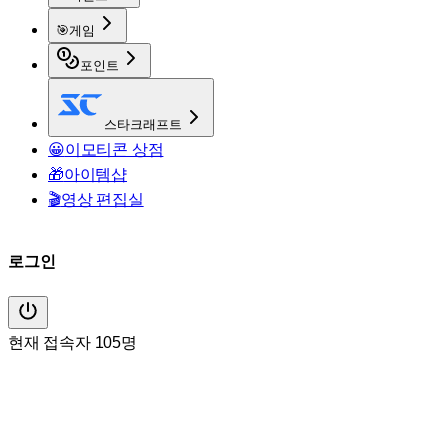
🎯
게임
포인트
스타크래프트
😀
이모티콘 상점
🎁
아이템샵
🎬
영상 편집실
로그인
현재 접속자 105명