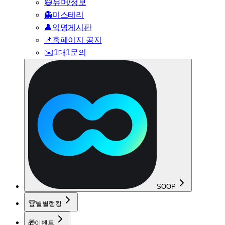
😄
유머/정보
👻
미스테리
👤
익명게시판
📌
홈페이지 공지
✉️
1대1문의
SOOP
🏆
별별랭킹
🎁
이벤트