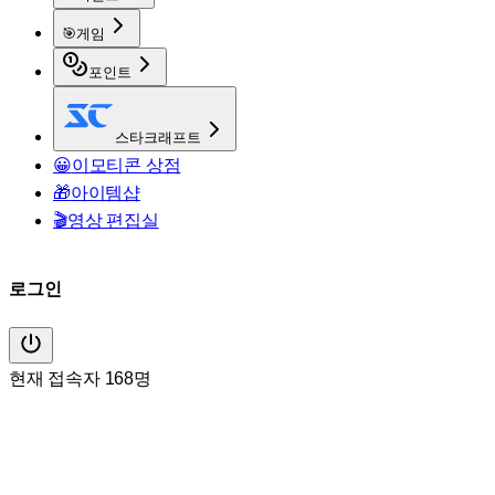
🎯
게임
포인트
스타크래프트
😀
이모티콘 상점
🎁
아이템샵
🎬
영상 편집실
로그인
현재 접속자 168명