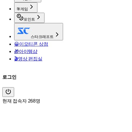
🎯
게임
포인트
스타크래프트
😀
이모티콘 상점
🎁
아이템샵
🎬
영상 편집실
로그인
현재 접속자 268명