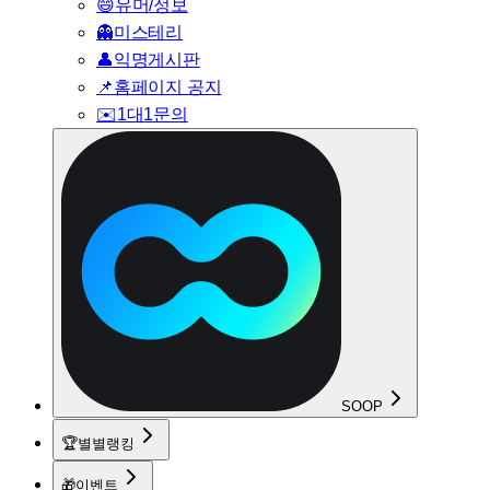
😄
유머/정보
👻
미스테리
👤
익명게시판
📌
홈페이지 공지
✉️
1대1문의
SOOP
🏆
별별랭킹
🎁
이벤트