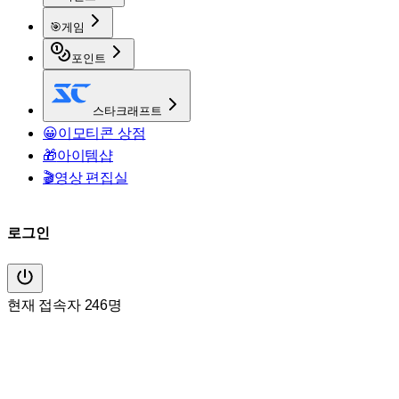
🎯
게임
포인트
스타크래프트
😀
이모티콘 상점
🎁
아이템샵
🎬
영상 편집실
로그인
현재 접속자 246명