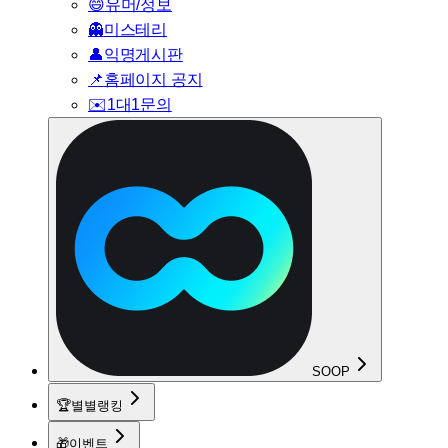
😄
유머/정보
👻
미스테리
👤
익명게시판
📌
홈페이지 공지
✉️
1대1문의
SOOP
🏆
별별랭킹
🎁
이벤트