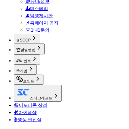
😄
유머/정보
👻
미스테리
👤
익명게시판
📌
홈페이지 공지
✉️
1대1문의
📡
SOOP
🏆
별별랭킹
🎁
이벤트
🎯
게임
포인트
스타크래프트
😀
이모티콘 상점
🎁
아이템샵
🎬
영상 편집실