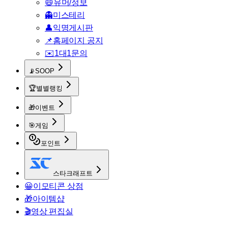
😄
유머/정보
👻
미스테리
👤
익명게시판
📌
홈페이지 공지
✉️
1대1문의
📡
SOOP
🏆
별별랭킹
🎁
이벤트
🎯
게임
포인트
스타크래프트
😀
이모티콘 상점
🎁
아이템샵
🎬
영상 편집실