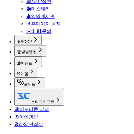
😄
유머/정보
👻
미스테리
👤
익명게시판
📌
홈페이지 공지
✉️
1대1문의
📡
SOOP
🏆
별별랭킹
🎁
이벤트
🎯
게임
포인트
스타크래프트
😀
이모티콘 상점
🎁
아이템샵
🎬
영상 편집실