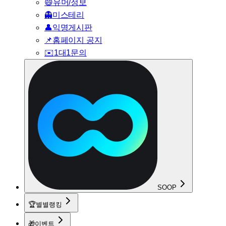
😄
유머/정보
👻
미스테리
👤
익명게시판
📌
홈페이지 공지
✉️
1대1문의
SOOP
🏆
별별랭킹
🎁
이벤트