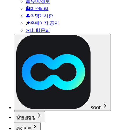
😄
유머/정보
👻
미스테리
👤
익명게시판
📌
홈페이지 공지
✉️
1대1문의
SOOP
🏆
별별랭킹
🎁
이벤트