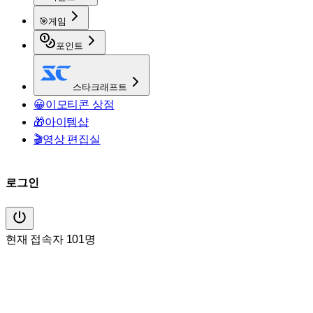
🎯
게임
포인트
스타크래프트
😀
이모티콘 상점
🎁
아이템샵
🎬
영상 편집실
로그인
현재 접속자 101명