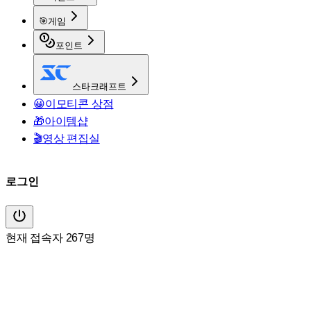
🎯
게임
포인트
스타크래프트
😀
이모티콘 상점
🎁
아이템샵
🎬
영상 편집실
로그인
현재 접속자 267명