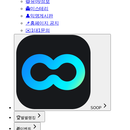
😄
유머/정보
👻
미스테리
👤
익명게시판
📌
홈페이지 공지
✉️
1대1문의
SOOP
🏆
별별랭킹
🎁
이벤트