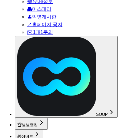
😄
유머/정보
👻
미스테리
👤
익명게시판
📌
홈페이지 공지
✉️
1대1문의
SOOP
🏆
별별랭킹
🎁
이벤트