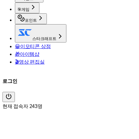
🎯
게임
포인트
스타크래프트
😀
이모티콘 상점
🎁
아이템샵
🎬
영상 편집실
로그인
현재 접속자 243명