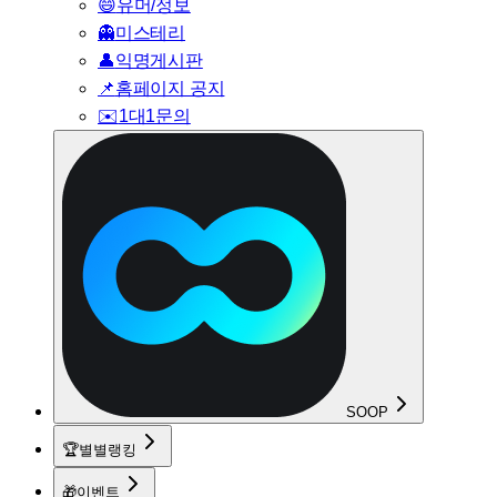
😄
유머/정보
👻
미스테리
👤
익명게시판
📌
홈페이지 공지
✉️
1대1문의
SOOP
🏆
별별랭킹
🎁
이벤트