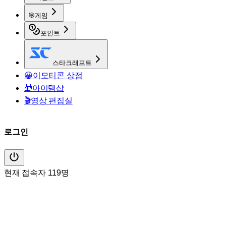
🎯
게임
포인트
스타크래프트
😀
이모티콘 상점
🎁
아이템샵
🎬
영상 편집실
로그인
현재 접속자 119명