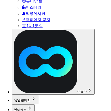
😄
유머/정보
👻
미스테리
👤
익명게시판
📌
홈페이지 공지
✉️
1대1문의
SOOP
🏆
별별랭킹
🎁
이벤트