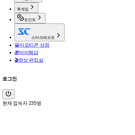
🎯
게임
포인트
스타크래프트
😀
이모티콘 상점
🎁
아이템샵
🎬
영상 편집실
로그인
현재 접속자 235명