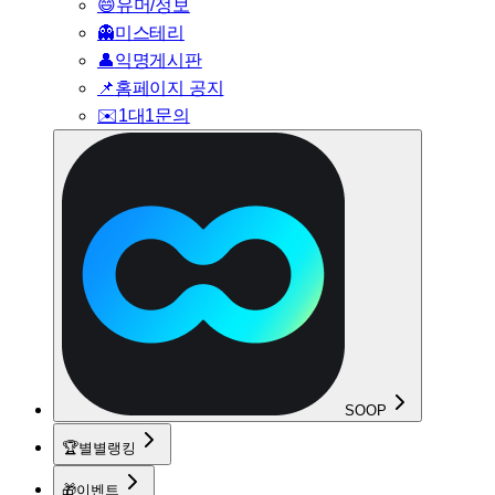
😄
유머/정보
👻
미스테리
👤
익명게시판
📌
홈페이지 공지
✉️
1대1문의
SOOP
🏆
별별랭킹
🎁
이벤트