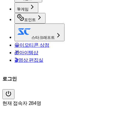
🎯
게임
포인트
스타크래프트
😀
이모티콘 상점
🎁
아이템샵
🎬
영상 편집실
로그인
현재 접속자 284명