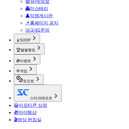
😄
유머/정보
👻
미스테리
👤
익명게시판
📌
홈페이지 공지
✉️
1대1문의
📡
SOOP
🏆
별별랭킹
🎁
이벤트
🎯
게임
포인트
스타크래프트
😀
이모티콘 상점
🎁
아이템샵
🎬
영상 편집실