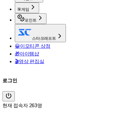
🎯
게임
포인트
스타크래프트
😀
이모티콘 상점
🎁
아이템샵
🎬
영상 편집실
로그인
현재 접속자 263명