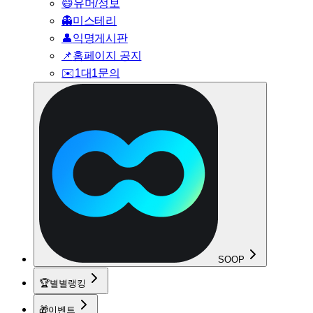
😄
유머/정보
👻
미스테리
👤
익명게시판
📌
홈페이지 공지
✉️
1대1문의
SOOP
🏆
별별랭킹
🎁
이벤트