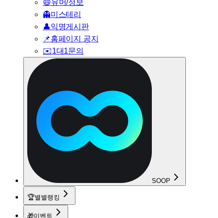
😄
유머/정보
👻
미스테리
👤
익명게시판
📌
홈페이지 공지
✉️
1대1문의
SOOP
🏆
별별랭킹
🎁
이벤트