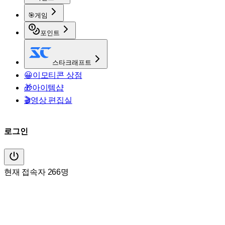
🎯
게임
포인트
스타크래프트
😀
이모티콘 상점
🎁
아이템샵
🎬
영상 편집실
로그인
현재 접속자 266명