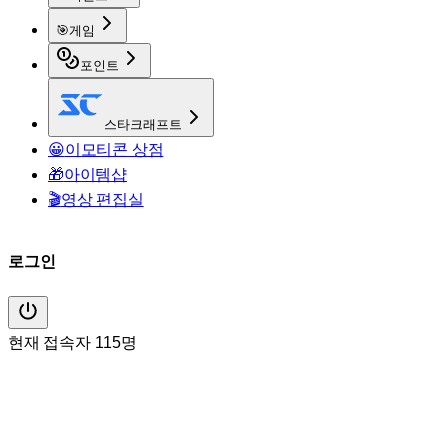
🎯
게임
포인트
스타크래프트
😀
이모티콘 상점
🎁
아이템샵
🎬
영상 편집실
로그인
현재 접속자 115명