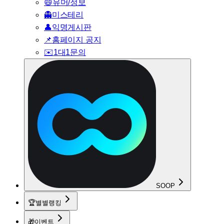
😄
유머/정보
👻
미스테리
👤
익명게시판
📌
홈페이지 공지
✉️
1대1문의
SOOP
🏆
별별랭킹
🎁
이벤트