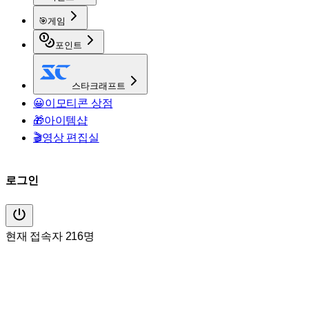
🎯
게임
포인트
스타크래프트
😀
이모티콘 상점
🎁
아이템샵
🎬
영상 편집실
로그인
현재 접속자 216명