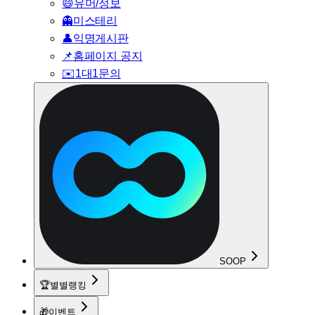
😄
유머/정보
👻
미스테리
👤
익명게시판
📌
홈페이지 공지
✉️
1대1문의
SOOP
🏆
별별랭킹
🎁
이벤트