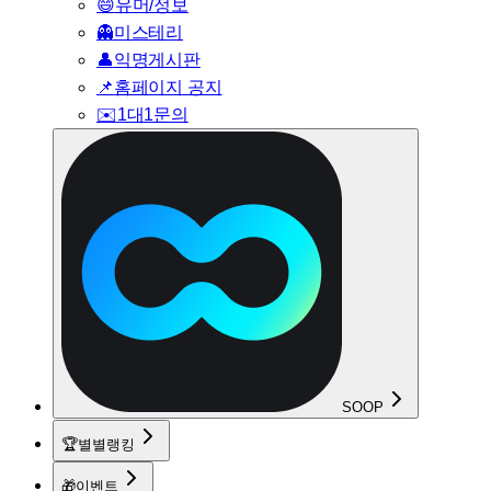
😄
유머/정보
👻
미스테리
👤
익명게시판
📌
홈페이지 공지
✉️
1대1문의
SOOP
🏆
별별랭킹
🎁
이벤트