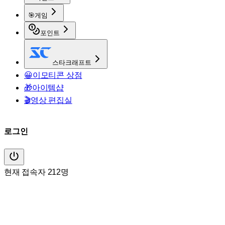
🎯
게임
포인트
스타크래프트
😀
이모티콘 상점
🎁
아이템샵
🎬
영상 편집실
로그인
현재 접속자 212명