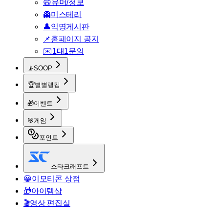
😄
유머/정보
👻
미스테리
👤
익명게시판
📌
홈페이지 공지
✉️
1대1문의
📡
SOOP
🏆
별별랭킹
🎁
이벤트
🎯
게임
포인트
스타크래프트
😀
이모티콘 상점
🎁
아이템샵
🎬
영상 편집실