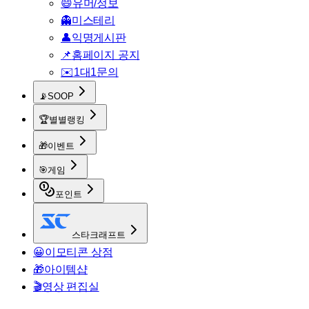
😄
유머/정보
👻
미스테리
👤
익명게시판
📌
홈페이지 공지
✉️
1대1문의
📡
SOOP
🏆
별별랭킹
🎁
이벤트
🎯
게임
포인트
스타크래프트
😀
이모티콘 상점
🎁
아이템샵
🎬
영상 편집실