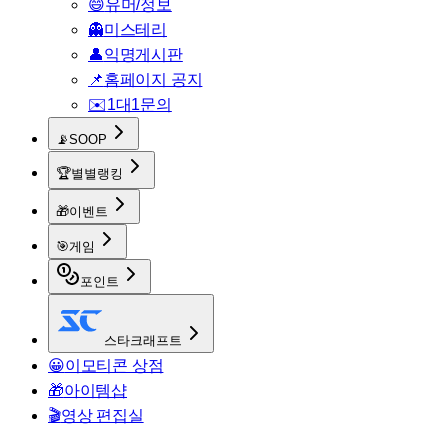
😄
유머/정보
👻
미스테리
👤
익명게시판
📌
홈페이지 공지
✉️
1대1문의
📡
SOOP
🏆
별별랭킹
🎁
이벤트
🎯
게임
포인트
스타크래프트
😀
이모티콘 상점
🎁
아이템샵
🎬
영상 편집실