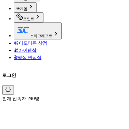
🎯
게임
포인트
스타크래프트
😀
이모티콘 상점
🎁
아이템샵
🎬
영상 편집실
로그인
현재 접속자 290명