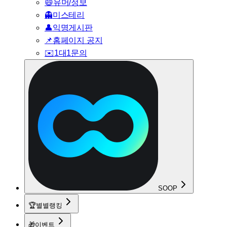
😄
유머/정보
👻
미스테리
👤
익명게시판
📌
홈페이지 공지
✉️
1대1문의
SOOP
🏆
별별랭킹
🎁
이벤트