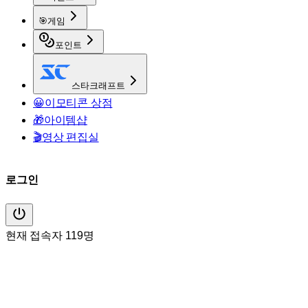
🎯
게임
포인트
스타크래프트
😀
이모티콘 상점
🎁
아이템샵
🎬
영상 편집실
로그인
현재 접속자 119명