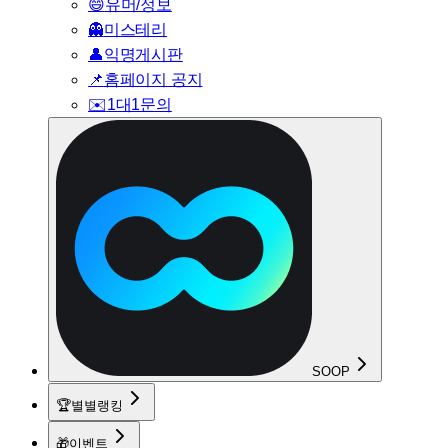
😄
유머/정보
👻
미스테리
👤
익명게시판
📌
홈페이지 공지
✉️
1대1문의
SOOP
🏆
별별랭킹
🎁
이벤트