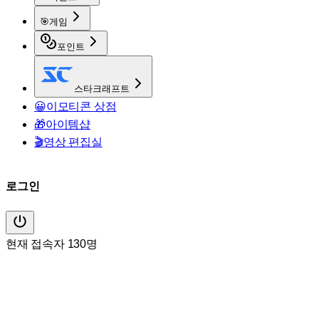
🎯
게임
포인트
스타크래프트
😀
이모티콘 상점
🎁
아이템샵
🎬
영상 편집실
로그인
현재 접속자 130명