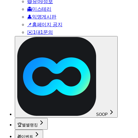
😄
유머/정보
👻
미스테리
👤
익명게시판
📌
홈페이지 공지
✉️
1대1문의
SOOP
🏆
별별랭킹
🎁
이벤트