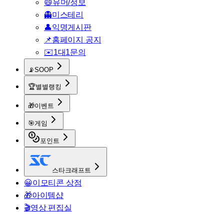
😄
유머/정보
👻
미스테리
👤
익명게시판
📌
홈페이지 공지
✉️
1대1문의
📡
SOOP
🏆
별별랭킹
🎁
이벤트
🎯
게임
포인트
스타크래프트
😀
이모티콘 상점
🎁
아이템샵
🎬
영상 편집실