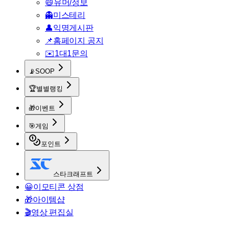
😄
유머/정보
👻
미스테리
👤
익명게시판
📌
홈페이지 공지
✉️
1대1문의
📡
SOOP
🏆
별별랭킹
🎁
이벤트
🎯
게임
포인트
스타크래프트
😀
이모티콘 상점
🎁
아이템샵
🎬
영상 편집실