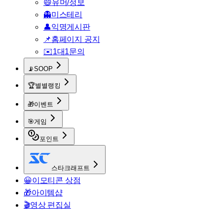
😄
유머/정보
👻
미스테리
👤
익명게시판
📌
홈페이지 공지
✉️
1대1문의
📡
SOOP
🏆
별별랭킹
🎁
이벤트
🎯
게임
포인트
스타크래프트
😀
이모티콘 상점
🎁
아이템샵
🎬
영상 편집실