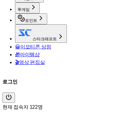
🎯
게임
포인트
스타크래프트
😀
이모티콘 상점
🎁
아이템샵
🎬
영상 편집실
로그인
현재 접속자 122명