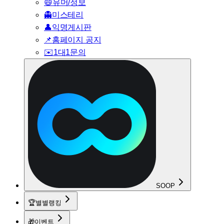
😄
유머/정보
👻
미스테리
👤
익명게시판
📌
홈페이지 공지
✉️
1대1문의
SOOP
🏆
별별랭킹
🎁
이벤트