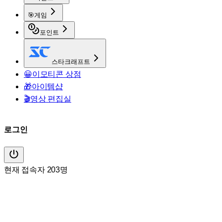
🎯
게임
포인트
스타크래프트
😀
이모티콘 상점
🎁
아이템샵
🎬
영상 편집실
로그인
현재 접속자 203명