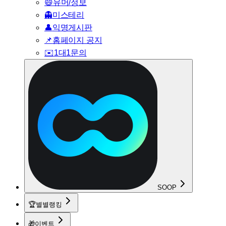
😄
유머/정보
👻
미스테리
👤
익명게시판
📌
홈페이지 공지
✉️
1대1문의
SOOP
🏆
별별랭킹
🎁
이벤트