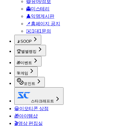
😄
유머/정보
👻
미스테리
👤
익명게시판
📌
홈페이지 공지
✉️
1대1문의
📡
SOOP
🏆
별별랭킹
🎁
이벤트
🎯
게임
포인트
스타크래프트
😀
이모티콘 상점
🎁
아이템샵
🎬
영상 편집실