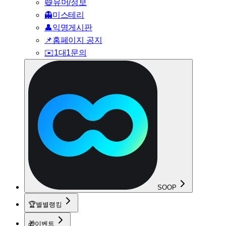
😄
유머/정보
👻
미스테리
👤
익명게시판
📌
홈페이지 공지
✉️
1대1문의
SOOP
🏆
별별랭킹
🎁
이벤트