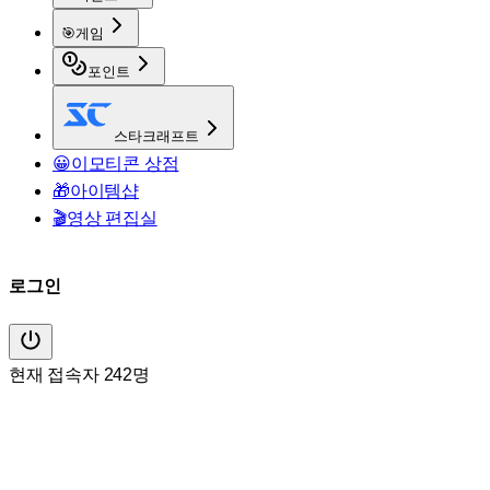
🎯
게임
포인트
스타크래프트
😀
이모티콘 상점
🎁
아이템샵
🎬
영상 편집실
로그인
현재 접속자 242명