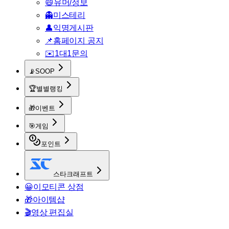
😄
유머/정보
👻
미스테리
👤
익명게시판
📌
홈페이지 공지
✉️
1대1문의
📡
SOOP
🏆
별별랭킹
🎁
이벤트
🎯
게임
포인트
스타크래프트
😀
이모티콘 상점
🎁
아이템샵
🎬
영상 편집실