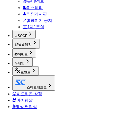
😄
유머/정보
👻
미스테리
👤
익명게시판
📌
홈페이지 공지
✉️
1대1문의
📡
SOOP
🏆
별별랭킹
🎁
이벤트
🎯
게임
포인트
스타크래프트
😀
이모티콘 상점
🎁
아이템샵
🎬
영상 편집실