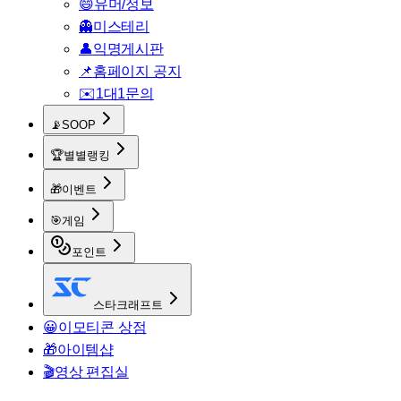
😄
유머/정보
👻
미스테리
👤
익명게시판
📌
홈페이지 공지
✉️
1대1문의
📡
SOOP
🏆
별별랭킹
🎁
이벤트
🎯
게임
포인트
스타크래프트
😀
이모티콘 상점
🎁
아이템샵
🎬
영상 편집실