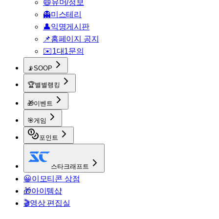
😄
유머/정보
👻
미스테리
👤
익명게시판
📌
홈페이지 공지
✉️
1대1문의
📡
SOOP
🏆
별별랭킹
🎁
이벤트
🎯
게임
포인트
스타크래프트
😀
이모티콘 상점
🎁
아이템샵
🎬
영상 편집실