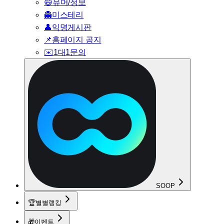
😄
유머/정보
👻
미스테리
👤
익명게시판
📌
홈페이지 공지
✉️
1대1문의
SOOP
🏆
별별랭킹
🎁
이벤트