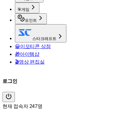
🎯
게임
포인트
스타크래프트
😀
이모티콘 상점
🎁
아이템샵
🎬
영상 편집실
로그인
현재 접속자 247명