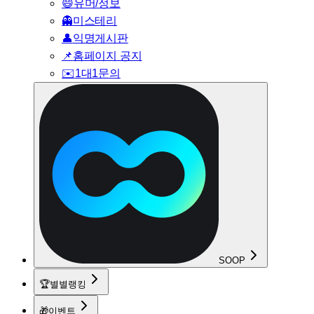
😄
유머/정보
👻
미스테리
👤
익명게시판
📌
홈페이지 공지
✉️
1대1문의
SOOP
🏆
별별랭킹
🎁
이벤트