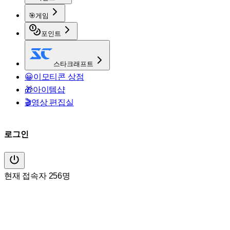
🎯
게임
포인트
스타크래프트
😀
이모티콘 상점
🎁
아이템샵
🎬
영상 편집실
로그인
현재 접속자 256명