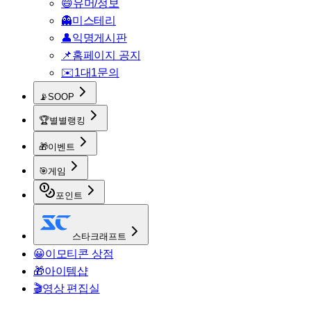
😄
유머/정보
👻
미스테리
👤
익명게시판
📌
홈페이지 공지
✉️
1대1문의
📡
SOOP
🏆
별별랭킹
🎁
이벤트
🎯
게임
포인트
스타크래프트
😀
이모티콘 상점
🎁
아이템샵
🎬
영상 편집실