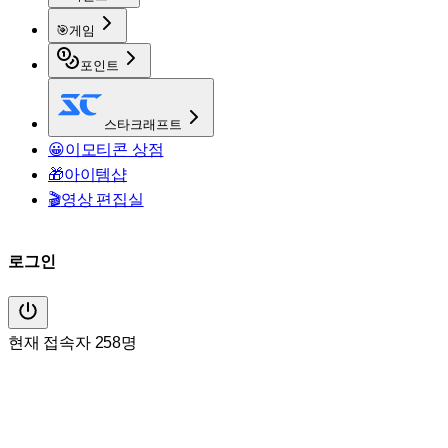
🎯
게임
포인트
스타크래프트
😀
이모티콘 상점
🎁
아이템샵
🎬
영상 편집실
로그인
현재 접속자 258명