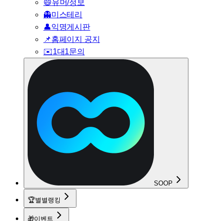
😄
유머/정보
👻
미스테리
👤
익명게시판
📌
홈페이지 공지
✉️
1대1문의
SOOP
🏆
별별랭킹
🎁
이벤트