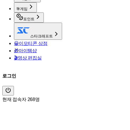
🎯
게임
포인트
스타크래프트
😀
이모티콘 상점
🎁
아이템샵
🎬
영상 편집실
로그인
현재 접속자 268명