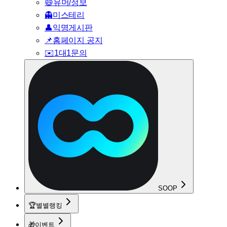
😄
유머/정보
👻
미스테리
👤
익명게시판
📌
홈페이지 공지
✉️
1대1문의
SOOP
🏆
별별랭킹
🎁
이벤트