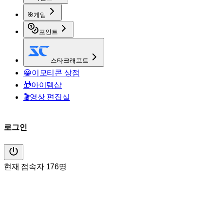
🎯
게임
포인트
스타크래프트
😀
이모티콘 상점
🎁
아이템샵
🎬
영상 편집실
로그인
현재 접속자 176명