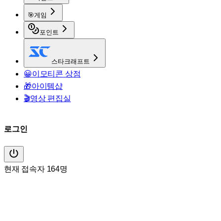
🎯
게임
포인트
스타크래프트
😀
이모티콘 상점
🎁
아이템샵
🎬
영상 편집실
로그인
현재 접속자 164명