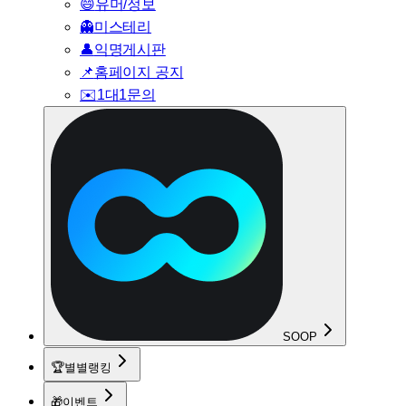
😄
유머/정보
👻
미스테리
👤
익명게시판
📌
홈페이지 공지
✉️
1대1문의
SOOP
🏆
별별랭킹
🎁
이벤트