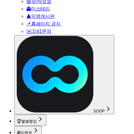
😄
유머/정보
👻
미스테리
👤
익명게시판
📌
홈페이지 공지
✉️
1대1문의
SOOP
🏆
별별랭킹
🎁
이벤트