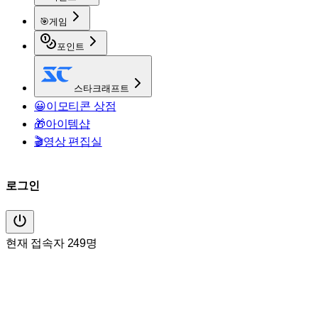
🎯
게임
포인트
스타크래프트
😀
이모티콘 상점
🎁
아이템샵
🎬
영상 편집실
로그인
현재 접속자 249명